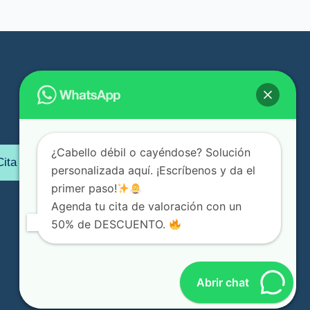
F
I
a
n
c
s
e
t
¿Cabello débil o cayéndose? Solución
ita
b
a
personalizada aquí. ¡Escríbenos y da el
o
g
primer paso!
o
r
Agenda tu cita de valoración con un
k
a
50% de DESCUENTO.
-
m
f
Abrir chat