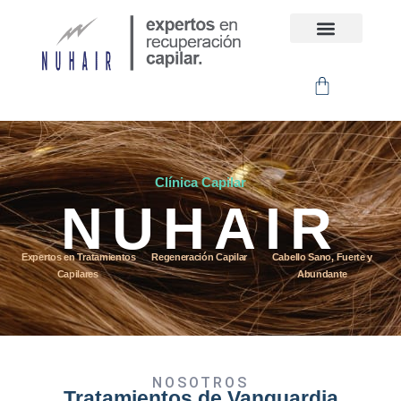
Ir
al
contenido
Carrito
Clínica Capilar
NUHAIR
Expertos en Tratamientos
Regeneración Capilar
Cabello Sano, Fuerte y
Capilares
Abundante
NOSOTROS
Tratamientos de Vanguardia