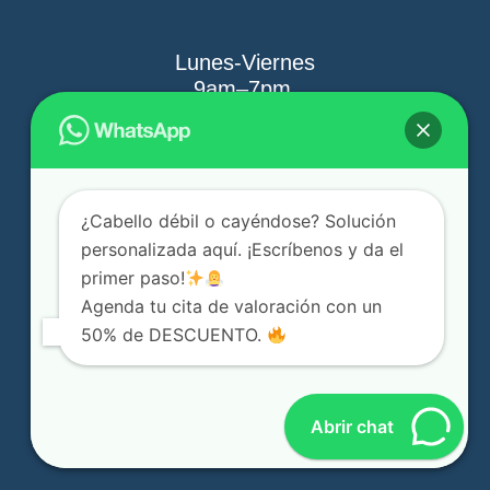
Lunes-Viernes
9am–7pm
Sabados
9am-3pm
¿Cabello débil o cayéndose? Solución
personalizada aquí. ¡Escríbenos y da el
primer paso!
F
I
Agenda tu cita de valoración con un
a
n
50% de DESCUENTO.
c
s
e
t
Agendar una Cita
b
a
o
g
Abrir chat
o
r
k
a
-
m