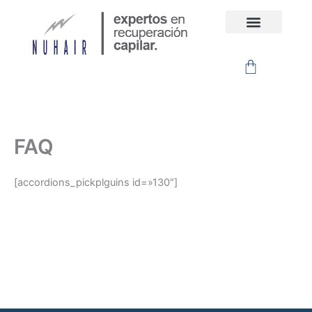
Ir
al
contenido
Carrito
FAQ
[accordions_pickplguins id=»130″]